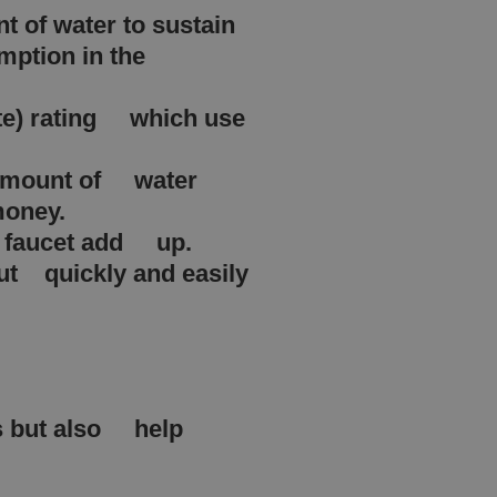
 of water to sustain
ption in the
ute) rating which use
e amount of water
money.
ky faucet add up.
ut quickly and easily
sts but also help