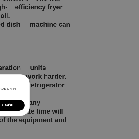
igh- efficiency fryer
 oil.
fied dish machine can
igeration units
 have to work harder.
y of the refrigerator.
มยินยอมการ
posits in any
ยอมรับ
ppropriate time will
 of the equipment and