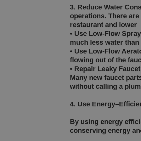
3. Reduce Water Cons
operations. There ar
restaurant and lower
• Use Low-Flow Spray
much less water than
• Use Low-Flow Aerato
flowing out of the f
• Repair Leaky Faucet
Many new faucet part
without calling a plum
4. Use Energy–Effici
By using energy effici
conserving energy a