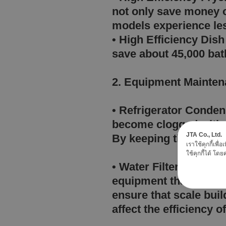
not only save money on
models experience les
• High Efficiency Di
save about 45,000 bat
2. Equipment Maint
• Refrigerator Conden
become clogged with d
J​T​A Co., Ltd.
By keeping the coil c
เราใช้คุกกี้เพ
ใช้คุกกี้ได้ โดยค
• Water Filters – Wate
equipment that uses wa
ensure that scale bui
affect the efficiency of