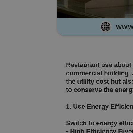
Restaurant use about 
commercial building. 
the utility cost but a
to conserve the energ
1. Use Energy Effici
Switch to energy effi
• High Efficiency Fry