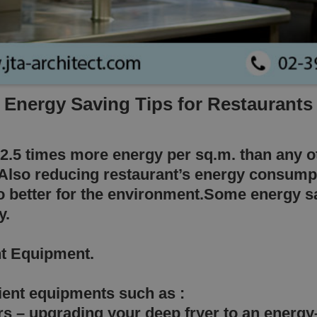
Energy Saving Tips for Restaurants
2.5 times more energy per sq.m. than any ot
Also reducing restaurant’s energy consumpt
lso better for the environment.Some energy s
y.
ent Equipment.
cient equipments such as :
ers – upgrading your deep fryer to an energy