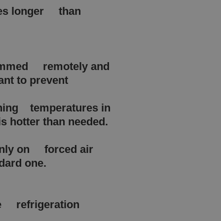
imes longer than
grammed remotely and
ant to prevent
hing temperatures in
s hotter than needed.
only on forced air
dard one.
he refrigeration