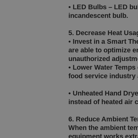
• LED Bulbs – LED bul
incandescent bulb.
5. Decrease Heat U
• Invest in a Smart 
are able to optimize 
unauthorized adjus
• Lower Water Temps 
food service industry
• Unheated Hand Dryer
instead of heated air
6. Reduce Ambient Te
When the ambient temp
equipment works extr