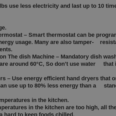
bs use less electricity and last up to 10 t
sage.
Thermostat – Smart thermostat can be pro
energy usage. Many are also tamper- resist
tments.
on The dish Machine – Mandatory dish was
 are around 60°C, So don’t use water that i
s – Use energy efficient hand dryers that 
 can use up to 80% less energy than a stan
mperatures in the kitchen.
eratures in the kitchen are too high, all t
a hard to keep foods chilled.