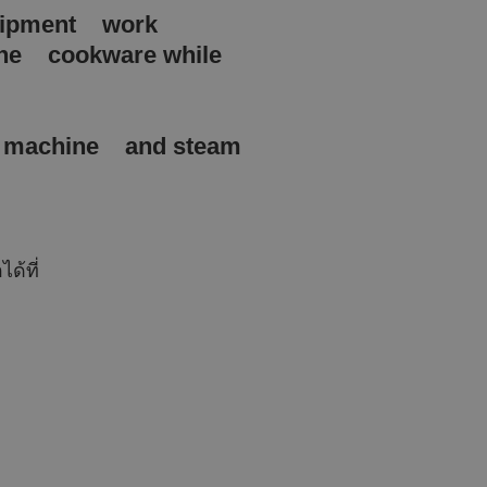
equipment work
o the cookware while
sh machine and steam
ด้ที่